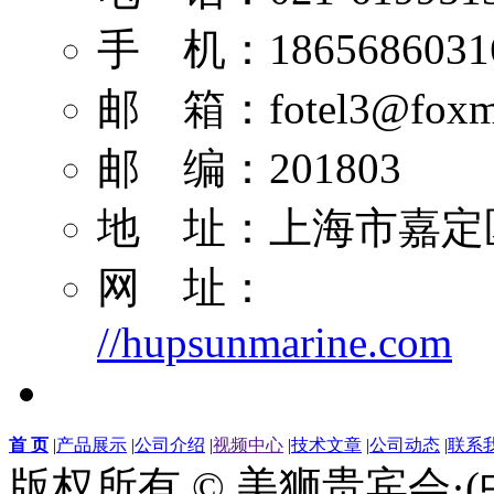
手 机：1865686031
邮 箱：
fotel3@foxm
邮 编：201803
地 址：上海市嘉定区
网 址：
//hupsunmarine.com
首 页
|
产品展示
|
公司介绍
|
视频中心
|
技术文章
|
公司动态
|
联系
版权所有 © 美狮贵宾会·