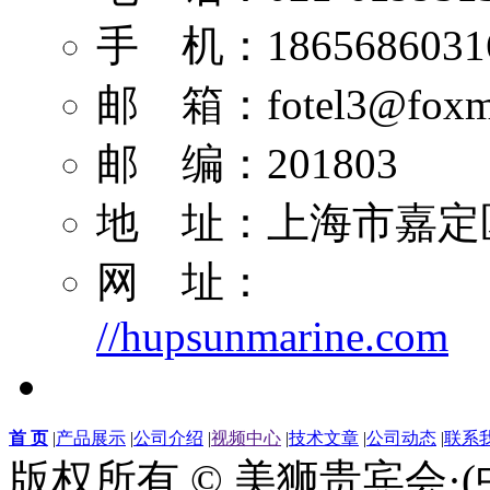
手 机：1865686031
邮 箱：
fotel3@foxm
邮 编：201803
地 址：上海市嘉定区
网 址：
//hupsunmarine.com
首 页
|
产品展示
|
公司介绍
|
视频中心
|
技术文章
|
公司动态
|
联系
版权所有 © 美狮贵宾会·