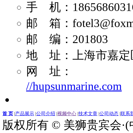
手 机：1865686031
邮 箱：
fotel3@foxm
邮 编：201803
地 址：上海市嘉定区
网 址：
//hupsunmarine.com
首 页
|
产品展示
|
公司介绍
|
视频中心
|
技术文章
|
公司动态
|
联系
版权所有 © 美狮贵宾会·