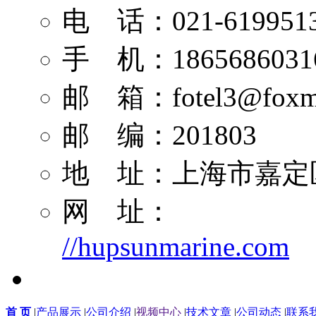
电 话：021-619951
手 机：1865686031
邮 箱：
fotel3@foxm
邮 编：201803
地 址：上海市嘉定区
网 址：
//hupsunmarine.com
首 页
|
产品展示
|
公司介绍
|
视频中心
|
技术文章
|
公司动态
|
联系