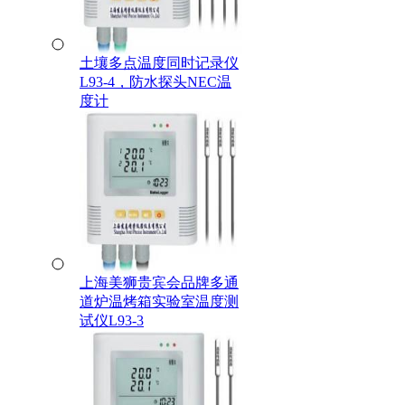
土壤多点温度同时记录仪
L93-4，防水探头NEC温
度计
上海美狮贵宾会品牌多通
道炉温烤箱实验室温度测
试仪L93-3