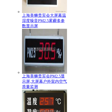
上海美狮贵宾会大屏幕温
湿度噪音PM2.5雾霾多参
数显示屏
上海美狮贵宾会PM2.5显
示屏,大屏幕户外室内空气
质量监测