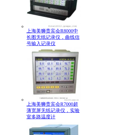
上海美狮贵宾会R8000中
长图无纸记录仪，曲线信
号输入记录仪
上海美狮贵宾会R7000超
薄宽屏无纸记录仪，实验
室多路温度计