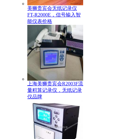
美狮贵宾会无纸记录仪
FT-R2000E，信号输入智
能仪表价格
上海美狮贵宾会R2003F流
量积算记录仪，无纸记录
仪品牌