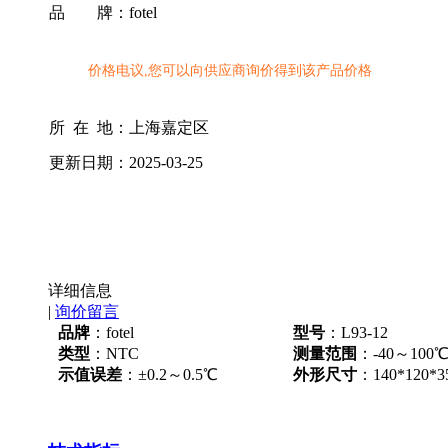
品 牌：
fotel
价格电议,您可以向供应商询价得到该产品价格
所 在 地：
上海嘉定区
更新日期：
2025-03-25
详细信息
|
询价留言
品牌
：fotel
型号
：L93-12
类型
：NTC
测量范围
：-40～100℃
示值误差
：±0.2～0.5℃
外形尺寸
：140*120*