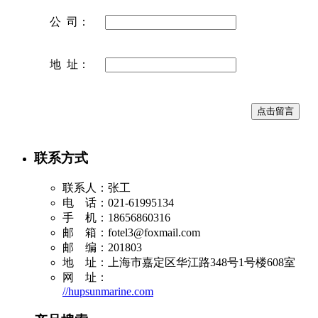
公 司：
地 址：
联系方式
联系人：张工
电 话：021-61995134
手 机：18656860316
邮 箱：
fotel3@foxmail.com
邮 编：201803
地 址：上海市嘉定区华江路348号1号楼608室
网 址：
//hupsunmarine.com